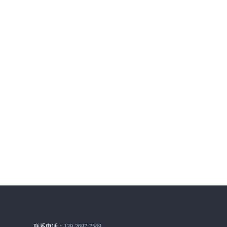
联系电话：
139-2687-7569