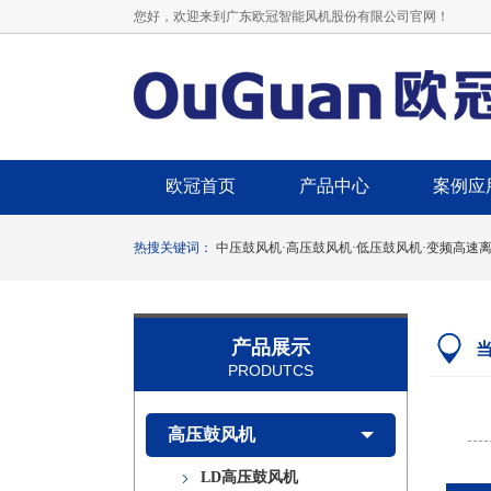
您好，欢迎来到广东欧冠智能风机股份有限公司官网！
欧冠首页
产品中心
案例应
热搜关键词：
中压鼓风机·高压鼓风机·低压鼓风机·变频高速
产品展示
PRODUTCS
高压鼓风机
LD高压鼓风机